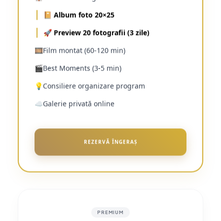
📔 Album foto 20×25
🚀 Preview 20 fotografii (3 zile)
🎞️
Film montat (60-120 min)
🎬
Best Moments (3-5 min)
💡
Consiliere organizare program
☁️
Galerie privată online
REZERVĂ ÎNGERAȘ
PREMIUM