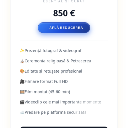
ESENȚIAL ȘI CURAT
850 €
AFLĂ REDUCEREA
✨
Prezență fotograf & videograf
⛪
Ceremonia religioasă & Petrecerea
🎨
Editate și retușate profesional
🎥
Filmare format Full HD
🎞️
Film montat (45-60 min)
🎬
Videoclip cele mai importante momente
☁️
Predare pe platformă securizată