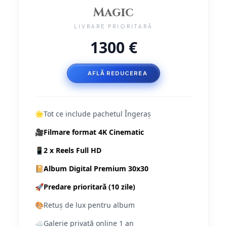
Magic
LIVRARE PRIORITARĂ
1300 €
AFLĂ REDUCEREA
🌟
Tot ce include pachetul Îngeraș
🎥
Filmare format 4K Cinematic
📱
2 x Reels Full HD
📔
Album Digital Premium 30x30
🚀
Predare prioritară (10 zile)
🎨
Retuș de lux pentru album
☁️
Galerie privată online 1 an