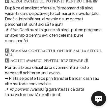
1️⃣ Alegi pachetul potrivit pentru tine 📸
După ce ai analizat ofertele, îți recomand să alegi
varianta care se potrivește cel mai bine nevoilor tale.
Dacă ai întrebări sau ai nevoie de un pachet
personalizat, sunt aici să te ajut!
📌
Sfat
: Dacă nu știi sigur ce să alegi, putem programa
un apel rapid pentru a-ți oferi cele mai bune
recomandări.
2️⃣ Semnăm contractul online sau la sediul
meu
3️⃣ Achiți avansul pentru rezervare 💰
Pentru a bloca oficial data evenimentului, este
necesară achitarea unui avans.
➡ Plata se poate face prin transfer bancar, cash sau
alte metode convenabile.
📌
Important
: Avansul îți garantează că data
ta nu va fi ocupată de alt client.