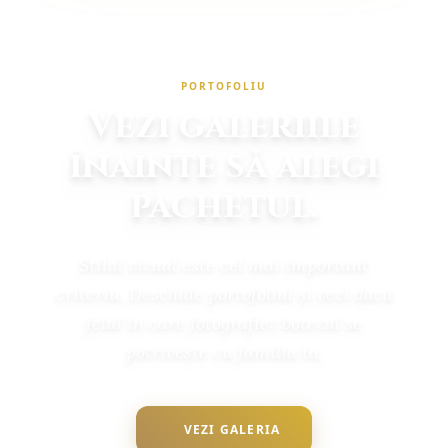
PORTOFOLIU
Vezi galeriile
înainte să alegi
pachetul.
Stilul vizual este cel mai important
criteriu. Deschide portofoliul și vezi dacă
felul în care fotografiez botezul se
potrivește cu familia ta.
VEZI GALERIA