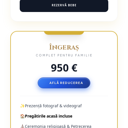
REZERVĂ BEBE
CEL MAI ALES
Îngeraș
COMPLET PENTRU FAMILIE
950 €
AFLĂ REDUCEREA
✨
Prezență fotograf & videograf
🏠
Pregătirile acasă incluse
⛪
Ceremonia religioasă & Petrecerea